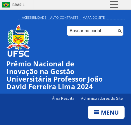
BRASIL
Simplifique!
ACESSIBILIDADE
ALTO CONTRASTE
MAPA DO SITE
Comunica BR
Participe
Acesso à informação
Legislação
Prêmio Nacional de
Canais
Inovação na Gestão
Universitária Professor João
David Ferreira Lima 2024
Área Restrita
Administradores do Site
MENU