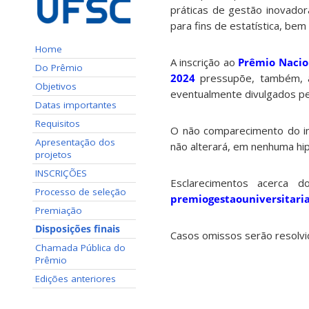
práticas de gestão inovador
para fins de estatística, be
Home
A inscrição ao
Prêmio Nacion
Do Prêmio
2024
pressupõe, também, a
Objetivos
eventualmente divulgados p
Datas importantes
Requisitos
O não comparecimento do in
Apresentação dos
não alterará, em nenhuma hipó
projetos
INSCRIÇÕES
Esclarecimentos acerca 
Processo de seleção
premiogestaouniversitar
Premiação
Disposições finais
Casos omissos serão resolvi
Chamada Pública do
Prêmio
Edições anteriores