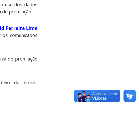
e o uso dos dados
a de premiação.
id Ferreira Lima
tros comunicados
ônia de premiação
eio do e-mail: