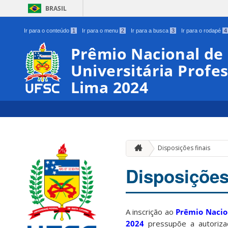
BRASIL
Ir para o conteúdo
1
Ir para o menu
2
Ir para a busca
3
Ir para o rodapé
4
Prêmio Nacional de
Universitária Profes
Lima 2024
Disposições finais
Disposições
A inscrição ao
Prêmio Nacion
2024
pressupõe a autorizaç